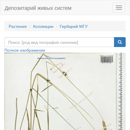
Депозитарий живых систем
Навиг
Растения
Коллекции
Гербарий МГУ
Полное изображение