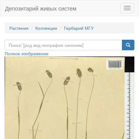
Депозитарий живых систем
Навиг
Растения
Коллекции
Гербарий МГУ
Полное изображение