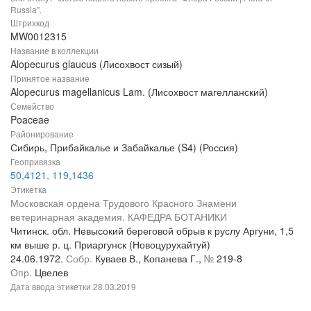
Russia".
Штрихкод
MW0012315
Название в коллекции
Alopecurus glaucus (Лисохвост сизый)
Принятое название
Alopecurus magellanicus Lam. (Лисохвост магелланский)
Семейство
Poaceae
Районирование
Сибирь, Прибайкалье и Забайкалье (S4) (Россия)
Геопривязка
50,4121, 119,1436
Этикетка
Московская ордена Трудового Красного Знамени
ветеринарная академия. КАФЕДРА БОТАНИКИ
Читинск. обл. Невысокий береговой обрыв к руслу Аргуни, 1,5
км выше р. ц. Приаргунск (Новоцурухайтуй)
24.06.1972.
Собр.
Куваев В., Копанева Г.,
№
219-8
Опр.
Цвелев
Дата ввода этикетки
28.03.2019