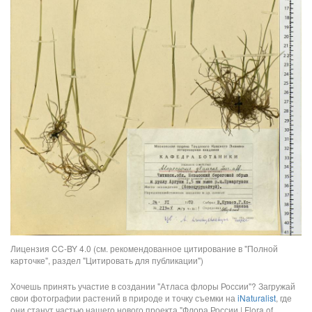
Лицензия CC-BY 4.0 (см. рекомендованное цитирование в "Полной
карточке", раздел "Цитировать для публикации")
Хочешь принять участие в создании "Атласа флоры России"? Загружай
свои фотографии растений в природе и точку съемки на
iNaturalist
, где
они станут частью нашего нового проекта "Флора России | Flora of