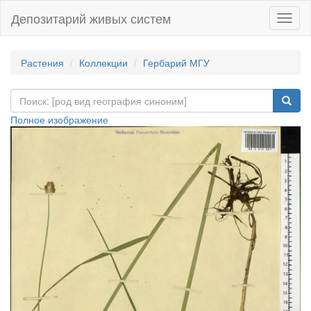
Депозитарий живых систем
Навиг
Растения
Коллекции
Гербарий МГУ
Полное изображение