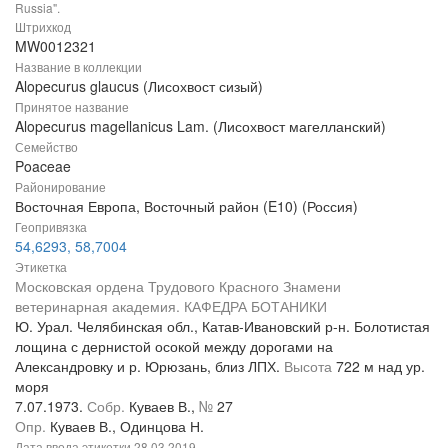
Russia".
Штрихкод
MW0012321
Название в коллекции
Alopecurus glaucus (Лисохвост сизый)
Принятое название
Alopecurus magellanicus Lam. (Лисохвост магелланский)
Семейство
Poaceae
Районирование
Восточная Европа, Восточный район (E10) (Россия)
Геопривязка
54,6293, 58,7004
Этикетка
Московская ордена Трудового Красного Знамени
ветеринарная академия. КАФЕДРА БОТАНИКИ
Ю. Урал. Челябинская обл., Катав-Ивановский р-н. Болотистая
лощина с дернистой осокой между дорогами на
Александровку и р. Юрюзань, близ ЛПХ.
Высота
722 м над ур.
моря
7.07.1973.
Собр.
Куваев В.,
№
27
Опр.
Куваев В., Одинцова Н.
Дата ввода этикетки
28.03.2019