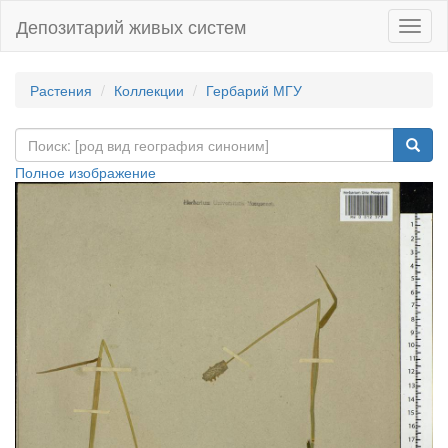
Депозитарий живых систем
Навиг
Растения
Коллекции
Гербарий МГУ
Полное изображение