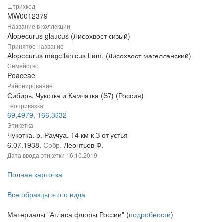
Штрихкод
MW0012379
Название в коллекции
Alopecurus glaucus (Лисохвост сизый)
Принятое название
Alopecurus magellanicus Lam. (Лисохвост магелланский)
Семейство
Poaceae
Районирование
Сибирь, Чукотка и Камчатка (S7) (Россия)
Геопривязка
69,4979, 166,3632
Этикетка
Чукотка. р. Раучуа. 14 км к З от устья
6.07.1938.
Собр.
Леонтьев Ф.
Дата ввода этикетки
16.10.2019
Полная карточка
Все образцы этого вида
Материалы "Атласа флоры России" (
подробности
)