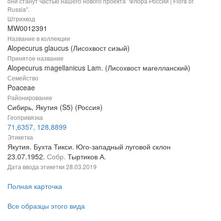
они станут частью нашего нового проекта "Флора России | Flora of
Russia".
Штрихкод
MW0012391
Название в коллекции
Alopecurus glaucus (Лисохвост сизый)
Принятое название
Alopecurus magellanicus Lam. (Лисохвост магелланский)
Семейство
Poaceae
Районирование
Сибирь, Якутия (S5) (Россия)
Геопривязка
71,6357, 128,8899
Этикетка
Якутия. Бухта Тикси. Юго-западный луговой склон
23.07.1952.
Собр.
Тыртиков А.
Дата ввода этикетки
28.03.2019
Полная карточка
Все образцы этого вида