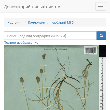
Депозитарий живых систем
Навиг
Растения
Коллекции
Гербарий МГУ
Полное изображение