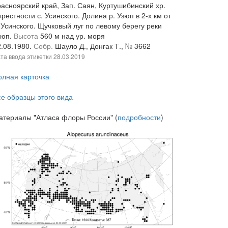
расноярский край, Зап. Саян, Куртушибинский хр.
рестности с. Усинского. Долина р. Узюп в 2-х км от
 Усинского. Щучковый луг по левому берегу реки
зюп.
Высота
560 м над ур. моря
2.08.1980.
Собр.
Шауло Д., Донгак Т.,
№
3662
та ввода этикетки
28.03.2019
олная карточка
се образцы этого вида
атериалы "Атласа флоры России" (
подробности
)