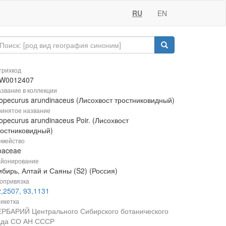
RU
EN
рихкод
W0012407
звание в коллекции
lopecurus arundinaceus (Лисохвост тростниковидный)
инятое название
opecurus arundinaceus Poir. (Лисохвост
ростниковидный)
мейство
oaceae
йонирование
ибирь, Алтай и Саяны (S2) (Россия)
опривязка
,2507, 93,1131
икетка
ЕРБАРИЙ Центрального Сибирского ботанического
ада СО АН СССР