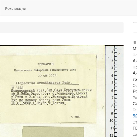
Коллекции
Шт
M
На
A
Пр
Al
т
Се
P
Ра
С
Ге
52
Эт
Г
с