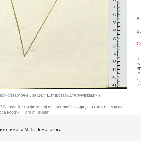
В
В
С
Ци
Се
МГ
06
Ре
ка
олной карточке", раздел "Цитировать для публикации")
? Загружай свои фотографии растений в природе и точку съемки на
ра России | Flora of Russia".
итет имени М. В. Ломоносова