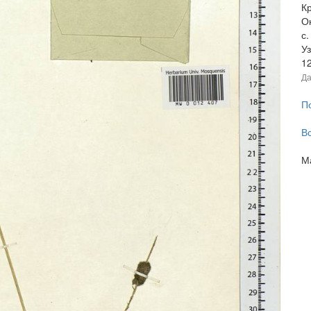
К
Ок
с.
У
1
Да
П
В
М