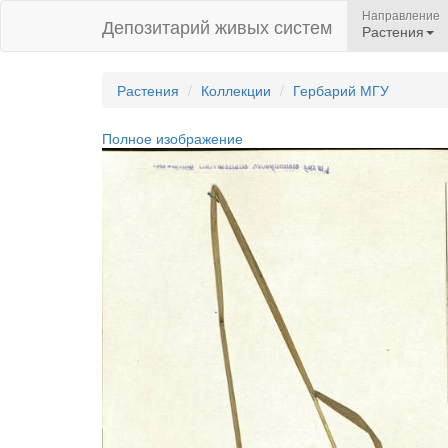
Направление
Депозитарий живых систем
Растения
Растения
Коллекции
Гербарий МГУ
Полное изображение