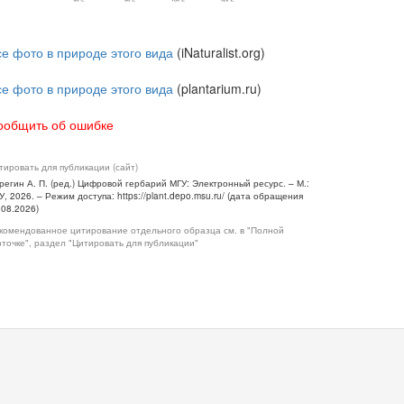
се фото в природе этого вида
(iNaturalist.org)
се фото в природе этого вида
(plantarium.ru)
ообщить об ошибке
тировать для публикации (сайт)
регин А. П. (ред.) Цифровой гербарий МГУ: Электронный ресурс. – М.:
У, 2026. – Режим доступа: https://plant.depo.msu.ru/ (дата обращения
.08.2026)
комендованное цитирование отдельного образца см. в "Полной
рточке", раздел "Цитировать для публикации"