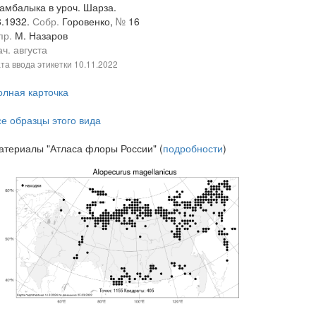
амбалыка в уроч. Шарза.
8.1932.
Собр.
Горовенко,
№
16
пр.
М. Назаров
ч. августа
та ввода этикетки
10.11.2022
олная карточка
се образцы этого вида
атериалы "Атласа флоры России" (
подробности
)