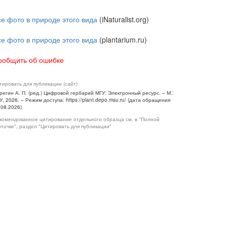
се фото в природе этого вида
(iNaturalist.org)
се фото в природе этого вида
(plantarium.ru)
ообщить об ошибке
тировать для публикации (сайт)
регин А. П. (ред.) Цифровой гербарий МГУ: Электронный ресурс. – М.:
У, 2026. – Режим доступа: https://plant.depo.msu.ru/ (дата обращения
.08.2026)
комендованное цитирование отдельного образца см. в "Полной
рточке", раздел "Цитировать для публикации"