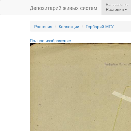
Направление
Депозитарий живых систем
Растения
Растения
Коллекции
Гербарий МГУ
Полное изображение