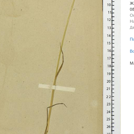
Ж
0
О
На
Да
П
В
М