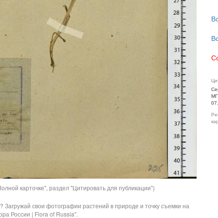
В
В
С
Ци
Се
МГ
07
Ре
ка
олной карточке", раздел "Цитировать для публикации")
? Загружай свои фотографии растений в природе и точку съемки на
ра России | Flora of Russia".