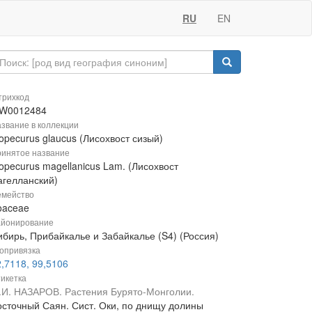
RU
EN
рихкод
W0012484
звание в коллекции
opecurus glaucus (Лисохвост сизый)
инятое название
opecurus magellanicus Lam. (Лисохвост
агелланский)
мейство
oaceae
йонирование
ибирь, Прибайкалье и Забайкалье (S4) (Россия)
опривязка
,7118, 99,5106
икетка
.И. НАЗАРОВ. Растения Бурято-Монголии.
осточный Саян. Сист. Оки, по днищу долины