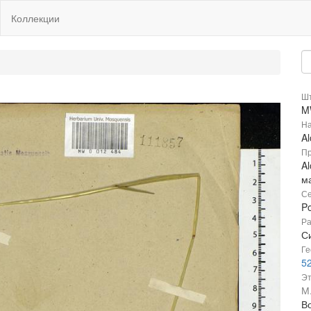
Коллекции
Шт
M
На
Al
Пр
Al
м
Се
P
Ра
С
Ге
52
Эт
М
В