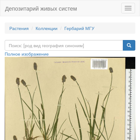
Депозитарий живых систем
Навиг
Растения
Коллекции
Гербарий МГУ
Полное изображение