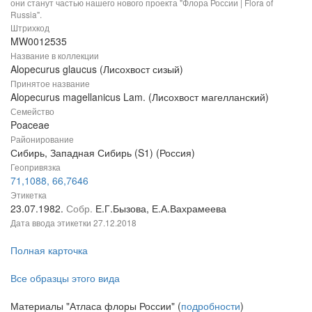
они станут частью нашего нового проекта "Флора России | Flora of
Russia".
Штрихкод
MW0012535
Название в коллекции
Alopecurus glaucus (Лисохвост сизый)
Принятое название
Alopecurus magellanicus Lam. (Лисохвост магелланский)
Семейство
Poaceae
Районирование
Сибирь, Западная Сибирь (S1) (Россия)
Геопривязка
71,1088, 66,7646
Этикетка
23.07.1982.
Собр.
Е.Г.Бызова, Е.А.Вахрамеева
Дата ввода этикетки
27.12.2018
Полная карточка
Все образцы этого вида
Материалы "Атласа флоры России" (
подробности
)