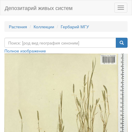
Депозитарий живых систем
Навиг
Растения
Коллекции
Гербарий МГУ
Полное изображение