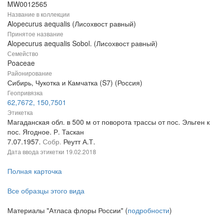
MW0012565
Название в коллекции
Alopecurus aequalis (Лисохвост равный)
Принятое название
Alopecurus aequalis Sobol. (Лисохвост равный)
Семейство
Poaceae
Районирование
Сибирь, Чукотка и Камчатка (S7) (Россия)
Геопривязка
62,7672, 150,7501
Этикетка
Магаданская обл. в 500 м от поворота трассы от пос. Эльген к
пос. Ягодное. Р. Таскан
7.07.1957.
Собр.
Реутт А.Т.
Дата ввода этикетки
19.02.2018
Полная карточка
Все образцы этого вида
Материалы "Атласа флоры России" (
подробности
)