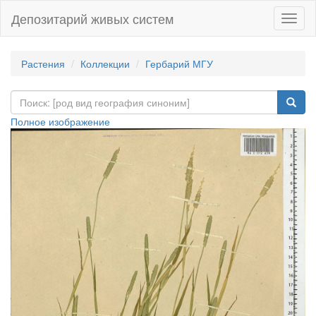
Депозитарий живых систем
Навиг
Растения
Коллекции
Гербарий МГУ
Полное изображение