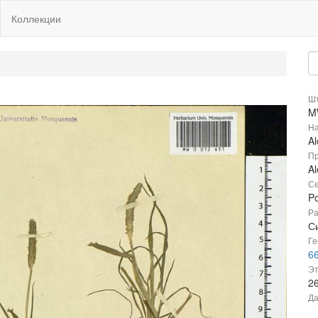
Коллекции
Шт
M
На
Al
Пр
Al
Се
P
Ра
С
Ге
66
Эт
2
Да