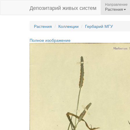
Направление
Депозитарий живых систем
Растения
Растения
Коллекции
Гербарий МГУ
Полное изображение