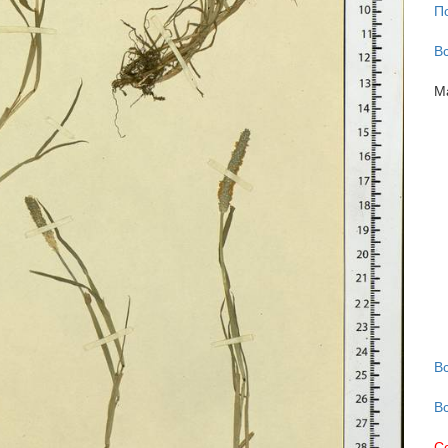
П
В
М
В
В
С