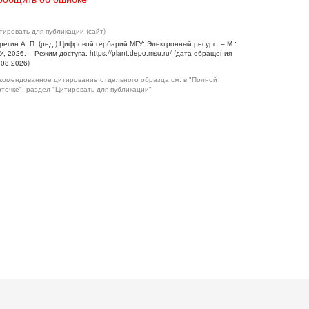
тировать для публикации (сайт)
регин А. П. (ред.) Цифровой гербарий МГУ: Электронный ресурс. – М.:
У, 2026. – Режим доступа: https://plant.depo.msu.ru/ (дата обращения
.08.2026)
комендованное цитирование отдельного образца см. в "Полной
рточке", раздел "Цитировать для публикации"