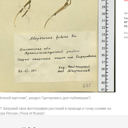
Ци
Се
МГ
06
Ре
ка
олной карточке", раздел "Цитировать для публикации")
? Загружай свои фотографии растений в природе и точку съемки на
ра России | Flora of Russia".