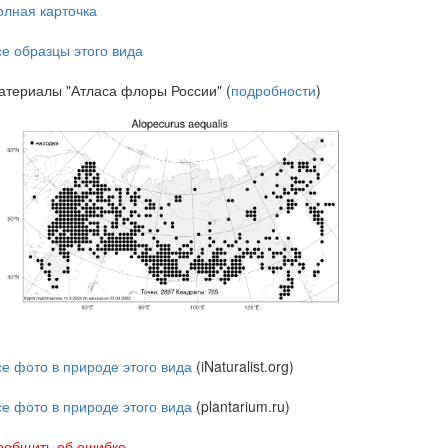
олная карточка
се образцы этого вида
атериалы "Атласа флоры России" (
подробности
)
се фото в природе этого вида
(iNaturalist.org)
се фото в природе этого вида
(plantarium.ru)
ообщить об ошибке