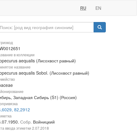
RU
EN
рихкод
W0012651
звание в коллекции
opecurus aequalis (Лисохвост равный)
инятое название
opecurus aequalis Sobol. (Лисохвост равный)
мейство
oaceae
йонирование
ибирь, Западная Сибирь (S1) (Россия)
опривязка
,6029, 82,2912
икетка
6.07.1950.
Собр.
Войницкий
та ввода этикетки
2.07.2018