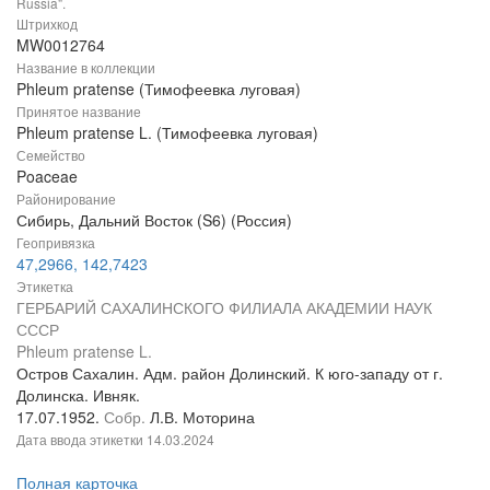
Russia".
Штрихкод
MW0012764
Название в коллекции
Phleum pratense (Тимофеевка луговая)
Принятое название
Phleum pratense L. (Тимофеевка луговая)
Семейство
Poaceae
Районирование
Сибирь, Дальний Восток (S6) (Россия)
Геопривязка
47,2966, 142,7423
Этикетка
ГЕРБАРИЙ САХАЛИНСКОГО ФИЛИАЛА АКАДЕМИИ НАУК
СССР
Phleum pratense L.
Остров Сахалин. Адм. район Долинский. К юго-западу от г.
Долинска. Ивняк.
17.07.1952.
Собр.
Л.В. Моторина
Дата ввода этикетки
14.03.2024
Полная карточка