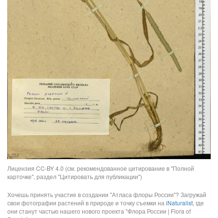
Лицензия CC-BY 4.0 (см. рекомендованное цитирование в "Полной
карточке", раздел "Цитировать для публикации")
Хочешь принять участие в создании "Атласа флоры России"? Загружай
свои фотографии растений в природе и точку съемки на
iNaturalist
, где
они станут частью нашего нового проекта "Флора России | Flora of