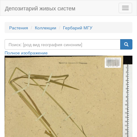
Депозитарий живых систем
Навиг
Растения
Коллекции
Гербарий МГУ
Полное изображение