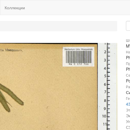
Коллекции
Шт
M
На
P
Пр
P
Се
P
Ра
Си
Ге
4
Эт
Э
У
С