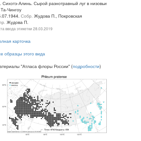
. Сихотэ-Алинь. Сырой разнотравный луг в низовьи
 Та-Чингоу
5.07.1944.
Собр.
Жудова П., Покровская
пр.
Жудова П.
та ввода этикетки
28.03.2019
олная карточка
се образцы этого вида
атериалы "Атласа флоры России" (
подробности
)