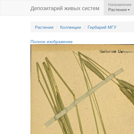
Направление
Депозитарий живых систем
Растения
Растения
Коллекции
Гербарий МГУ
Полное изображение