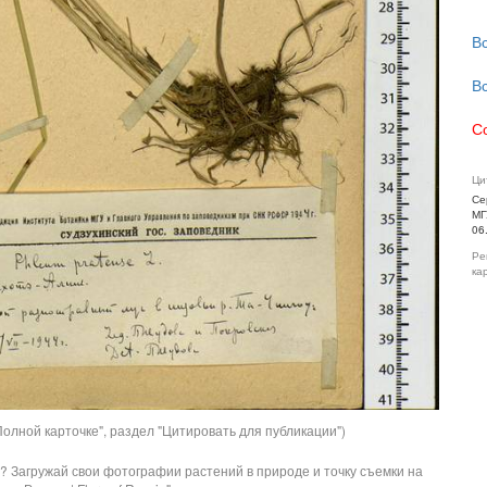
В
В
С
Ци
Се
МГ
06
Ре
ка
олной карточке", раздел "Цитировать для публикации")
? Загружай свои фотографии растений в природе и точку съемки на