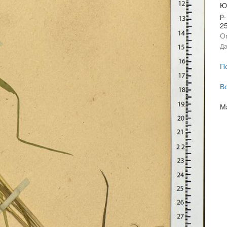
Ю
р.
2
О
Да
П
В
М