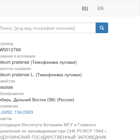
RU
EN
рихкод
W0012766
звание в коллекции
hleum pratense (Тимофеевка луговая)
инятое название
hleum pratense L. (Тимофеевка луговая)
мейство
oaceae
йонирование
бирь, Дальний Восток (S6) (Россия)
опривязка
3,2452, 134,0303
икетка
кспедиция Института Ботаники МГУ и Главного
правления по заповедникам при СНК РСФСР 1944 г.
УДЗУХИНСКИЙ ГОСУДАРСТВЕННЫЙ ЗАПОВЕДНИК