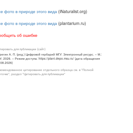
се фото в природе этого вида
(iNaturalist.org)
се фото в природе этого вида
(plantarium.ru)
ообщить об ошибке
тировать для публикации (сайт)
регин А. П. (ред.) Цифровой гербарий МГУ: Электронный ресурс. – М.:
У, 2026. – Режим доступа: https://plant.depo.msu.ru/ (дата обращения
.08.2026)
комендованное цитирование отдельного образца см. в "Полной
рточке", раздел "Цитировать для публикации"