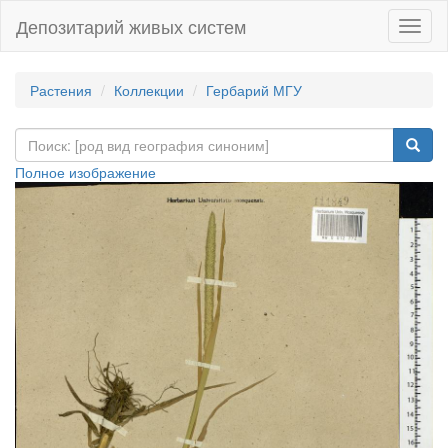
Депозитарий живых систем
Навиг
Растения
Коллекции
Гербарий МГУ
Полное изображение