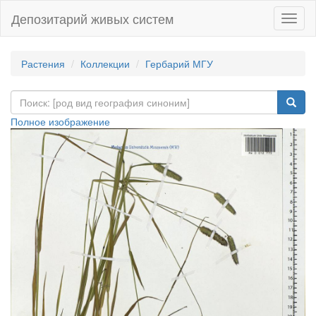
Депозитарий живых систем
Навиг
Растения
Коллекции
Гербарий МГУ
Полное изображение