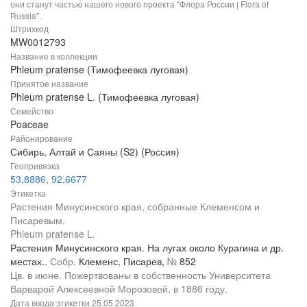
они станут частью нашего нового проекта "Флора России | Flora of
Russia".
Штрихкод
MW0012793
Название в коллекции
Phleum pratense (Тимофеевка луговая)
Принятое название
Phleum pratense L. (Тимофеевка луговая)
Семейство
Poaceae
Районирование
Сибирь, Алтай и Саяны (S2) (Россия)
Геопривязка
53,8886, 92,6677
Этикетка
Растения Минусинского края, собранные Клеменсом и
Писаревым.
Phleum pratense L.
Растения Минусинского края. На лугах около Курагина и др.
местах..
Собр.
Клеменс, Писарев,
№
852
Цв. в июне. Пожертвованы в собственность Университета
Варварой Алексеевной Морозовой, в 1886 году.
Дата ввода этикетки
25.05.2023