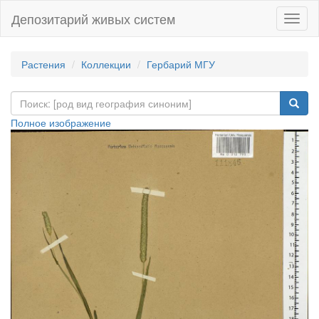
Депозитарий живых систем
Навиг
Растения
Коллекции
Гербарий МГУ
Полное изображение