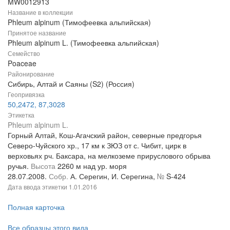
MW0012913
Название в коллекции
Phleum alpinum (Тимофеевка альпийская)
Принятое название
Phleum alpinum L. (Тимофеевка альпийская)
Семейство
Poaceae
Районирование
Сибирь, Алтай и Саяны (S2) (Россия)
Геопривязка
50,2472, 87,3028
Этикетка
Phleum alpinum L.
Горный Алтай, Кош-Агачский район, северные предгорья
Северо-Чуйского хр., 17 км к ЗЮЗ от с. Чибит, цирк в
верховьях рч. Баксара, на мелкоземе прируслового обрыва
ручья.
Высота
2260 м над ур. моря
28.07.2008.
Собр.
А. Серегин, И. Серегина,
№
S-424
Дата ввода этикетки
1.01.2016
Полная карточка
Все образцы этого вида