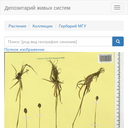
Депозитарий живых систем
Навиг
Растения
Коллекции
Гербарий МГУ
Полное изображение