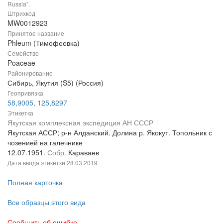
Russia".
Штрихкод
MW0012923
Принятое название
Phleum (Тимофеевка)
Семейство
Poaceae
Районирование
Сибирь, Якутия (S5) (Россия)
Геопривязка
58,9005, 125,8297
Этикетка
Якутская комплексная экспедиция АН СССР
Якутская АССР; р-н Алданский. Долина р. Якокут. Топольник с
чозенией на галечнике
12.07.1951.
Собр.
Караваев
Дата ввода этикетки
28.03.2019
Полная карточка
Все образцы этого вида
Сообщить об ошибке