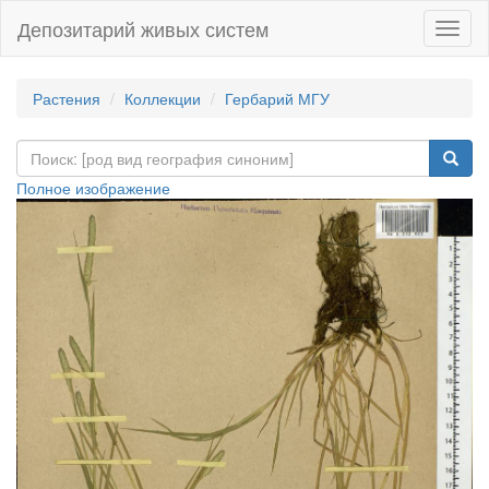
Депозитарий живых систем
Навиг
Растения
Коллекции
Гербарий МГУ
Полное изображение