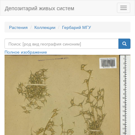
Депозитарий живых систем
Навиг
Растения
Коллекции
Гербарий МГУ
Полное изображение