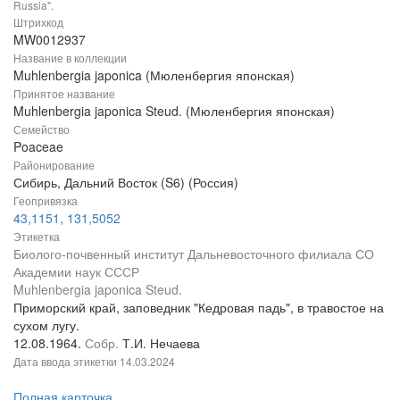
Russia".
Штрихкод
MW0012937
Название в коллекции
Muhlenbergia japonica (Мюленбергия японская)
Принятое название
Muhlenbergia japonica Steud. (Мюленбергия японская)
Семейство
Poaceae
Районирование
Сибирь, Дальний Восток (S6) (Россия)
Геопривязка
43,1151, 131,5052
Этикетка
Биолого-почвенный институт Дальневосточного филиала СО
Академии наук СССР
Muhlenbergia japonica Steud.
Приморский край, заповедник "Кедровая падь", в травостое на
сухом лугу.
12.08.1964.
Собр.
Т.И. Нечаева
Дата ввода этикетки
14.03.2024
Полная карточка