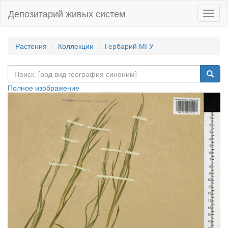
Депозитарий живых систем
Навиг
Растения
Коллекции
Гербарий МГУ
Полное изображение