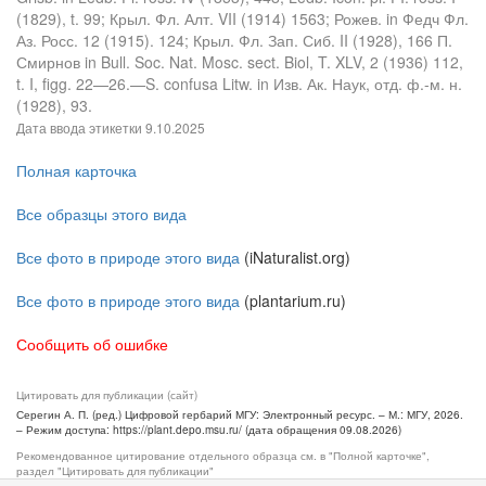
(1829), t. 99; Крыл. Фл. Алт. VII (1914) 1563; Рожев. in Федч Фл.
Аз. Росс. 12 (1915). 124; Крыл. Фл. Зап. Сиб. II (1928), 166 П.
Смирнов in Bull. Soc. Nat. Mosc. sect. Biol, T. XLV, 2 (1936) 112,
t. I, figg. 22—26.—S. confusa Litw. in Изв. Ак. Наук, отд. ф.-м. н.
(1928), 93.
Дата ввода этикетки
9.10.2025
Полная карточка
Все образцы этого вида
Все фото в природе этого вида
(iNaturalist.org)
Все фото в природе этого вида
(plantarium.ru)
Сообщить об ошибке
Цитировать для публикации (сайт)
Серегин А. П. (ред.) Цифровой гербарий МГУ: Электронный ресурс. – М.: МГУ, 2026.
– Режим доступа: https://plant.depo.msu.ru/ (дата обращения 09.08.2026)
Рекомендованное цитирование отдельного образца см. в "Полной карточке",
раздел "Цитировать для публикации"