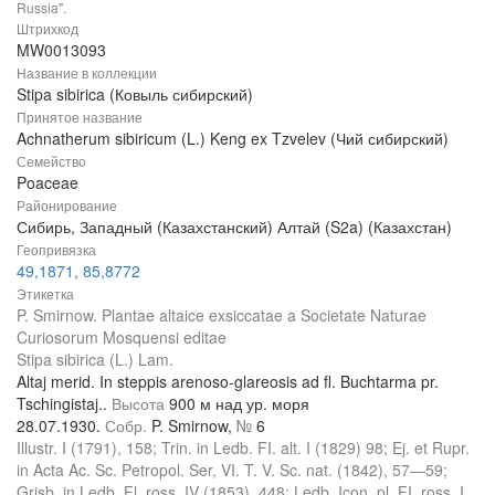
Russia".
Штрихкод
MW0013093
Название в коллекции
Stipa sibirica (Ковыль сибирский)
Принятое название
Achnatherum sibiricum (L.) Keng ex Tzvelev (Чий сибирский)
Семейство
Poaceae
Районирование
Сибирь, Западный (Казахстанский) Алтай (S2a) (Казахстан)
Геопривязка
49,1871, 85,8772
Этикетка
P. Smirnow. Plantae altaice exsiccatae a Societate Naturae
Curiosorum Mosquensi editae
Stipa sibirica (L.) Lam.
Altaj merid. In steppis arenoso-glareosis ad fl. Buchtarma pr.
Tschingistaj..
Высота
900 м над ур. моря
28.07.1930.
Собр.
P. Smirnow,
№
6
Illustr. I (1791), 158; Trin. in Ledb. FI. alt. I (1829) 98; Ej. et Rupr.
in Acta Ac. Sc. Petropol. Ser, VI. T. V. Sc. nat. (1842), 57—59;
Grisb. in Ledb. Fl. ross. IV (1853), 448; Ledb. Icon. pl. FI. ross. I