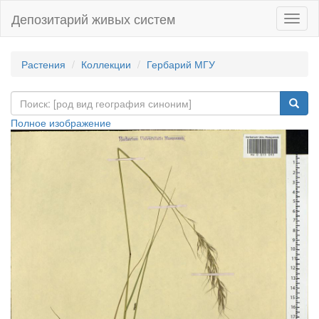
Депозитарий живых систем
Навиг
Растения
Коллекции
Гербарий МГУ
Полное изображение