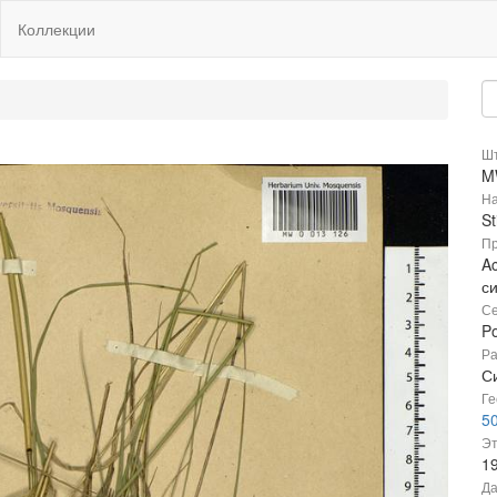
Коллекции
Шт
M
На
St
Пр
Ac
с
Се
P
Ра
С
Ге
50
Эт
1
Да