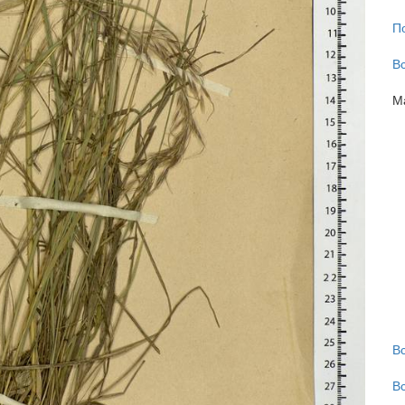
П
В
М
В
В