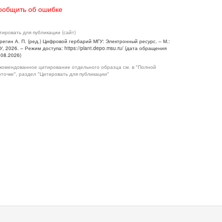
ообщить об ошибке
тировать для публикации (сайт)
регин А. П. (ред.) Цифровой гербарий МГУ: Электронный ресурс. – М.:
У, 2026. – Режим доступа: https://plant.depo.msu.ru/ (дата обращения
.08.2026)
комендованное цитирование отдельного образца см. в "Полной
рточке", раздел "Цитировать для публикации"