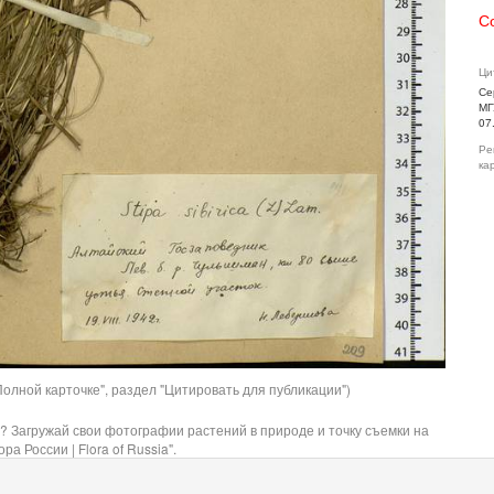
С
Ци
Се
МГ
07
Ре
ка
олной карточке", раздел "Цитировать для публикации")
? Загружай свои фотографии растений в природе и точку съемки на
ра России | Flora of Russia".