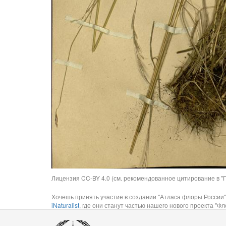
Лицензия CC-BY 4.0 (см. рекомендованное цитирование в "П
Хочешь принять участие в создании "Атласа флоры России"
iNaturalist
, где они станут частью нашего нового проекта "Фло