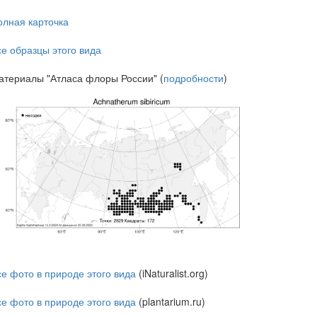
олная карточка
се образцы этого вида
атериалы "Атласа флоры России" (
подробности
)
се фото в природе этого вида
(iNaturalist.org)
се фото в природе этого вида
(plantarium.ru)