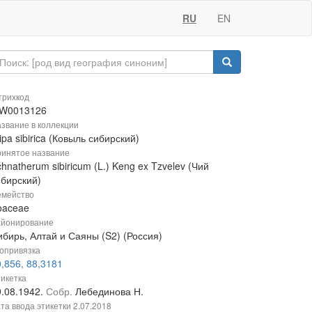
RU
EN
рихкод
W0013126
звание в коллекции
ipa sibirica (Ковыль сибирский)
инятое название
hnatherum sibiricum (L.) Keng ex Tzvelev (Чий
ибирский)
мейство
oaceae
йонирование
ибирь, Алтай и Саяны (S2) (Россия)
опривязка
,856, 88,3181
икетка
9.08.1942.
Собр.
Лебединова Н.
та ввода этикетки
2.07.2018