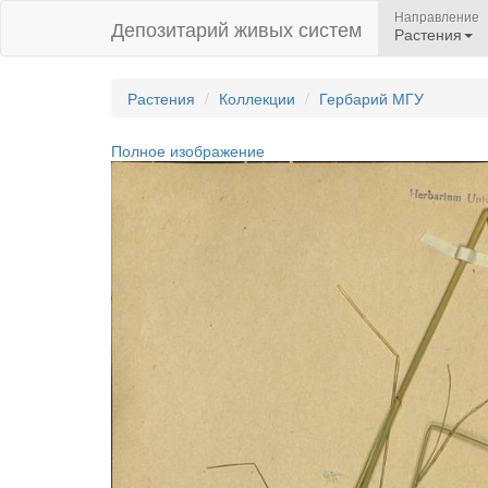
Направление
Депозитарий живых систем
Растения
Растения
Коллекции
Гербарий МГУ
Полное изображение