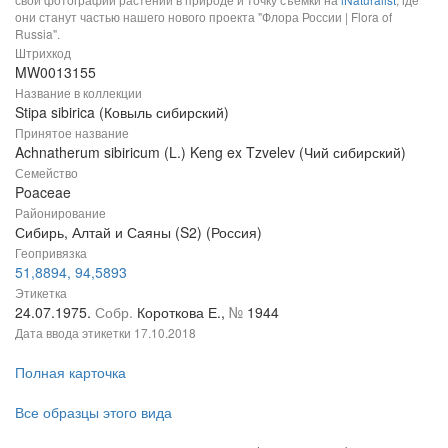
они станут частью нашего нового проекта "Флора России | Flora of
Russia".
Штрихкод
MW0013155
Название в коллекции
Stipa sibirica (Ковыль сибирский)
Принятое название
Achnatherum sibiricum (L.) Keng ex Tzvelev (Чий сибирский)
Семейство
Poaceae
Районирование
Сибирь, Алтай и Саяны (S2) (Россия)
Геопривязка
51,8894, 94,5893
Этикетка
24.07.1975.
Собр.
Короткова Е.,
№
1944
Дата ввода этикетки
17.10.2018
Полная карточка
Все образцы этого вида