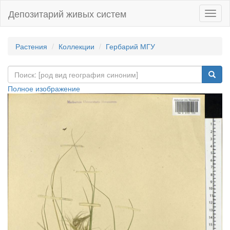
Депозитарий живых систем
Навиг
Растения
Коллекции
Гербарий МГУ
Полное изображение