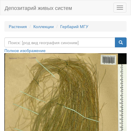
Депозитарий живых систем
Навиг
Растения
Коллекции
Гербарий МГУ
Полное изображение