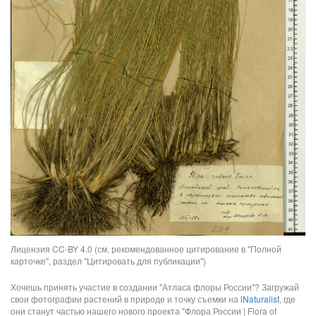
Лицензия CC-BY 4.0 (см. рекомендованное цитирование в "Полной
карточке", раздел "Цитировать для публикации")
Хочешь принять участие в создании "Атласа флоры России"? Загружай
свои фотографии растений в природе и точку съемки на
iNaturalist
, где
они станут частью нашего нового проекта "Флора России | Flora of