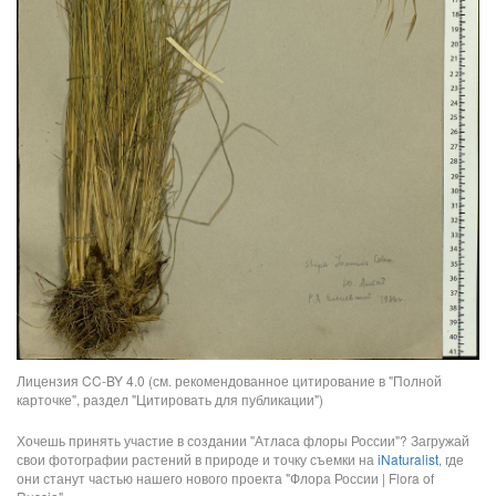
Лицензия CC-BY 4.0 (см. рекомендованное цитирование в "Полной
карточке", раздел "Цитировать для публикации")
Хочешь принять участие в создании "Атласа флоры России"? Загружай
свои фотографии растений в природе и точку съемки на
iNaturalist
, где
они станут частью нашего нового проекта "Флора России | Flora of