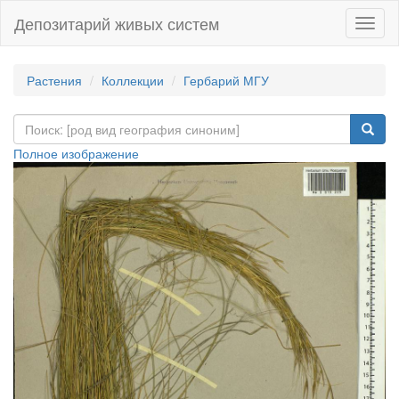
Депозитарий живых систем
Навиг
Растения
Коллекции
Гербарий МГУ
Полное изображение