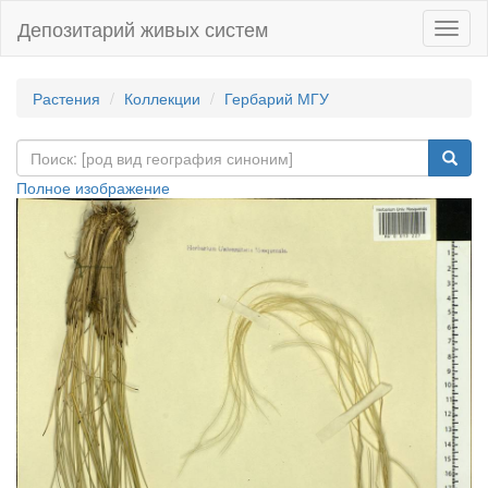
Депозитарий живых систем
Навиг
Растения
Коллекции
Гербарий МГУ
Полное изображение