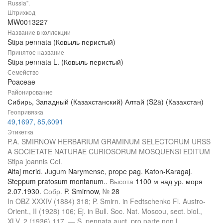
Russia".
Штрихкод
MW0013227
Название в коллекции
Stipa pennata (Ковыль перистый)
Принятое название
Stipa pennata L. (Ковыль перистый)
Семейство
Poaceae
Районирование
Сибирь, Западный (Казахстанский) Алтай (S2a) (Казахстан)
Геопривязка
49,1697, 85,6091
Этикетка
P.A. SMIRNOW HERBARIUM GRAMINUM SELECTORUM URSS
A SOCIETATE NATURAE CURIOSORUM MOSQUENSI EDITUM
Stipa joannis Čel.
Altaj merid. Jugum Narymense, prope pag. Katon-Karagaj.
Steppum pratosum montanum..
Высота
1100 м над ур. моря
2.07.1930.
Собр.
P. Smirnow,
№
28
In OBZ XXXIV (1884) 318; P. Smirn. in Fedtschenko Fl. Austro-
Orient., II (1928) 106; Ej. in Bull. Soc. Nat. Moscou, sect. biol.,
XLV, 2 (1936) 117. — S. pennata auct. pro parte non L.