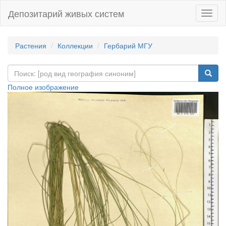
Депозитарий живых систем
Навиг
Растения
Коллекции
Гербарий МГУ
Полное изображение