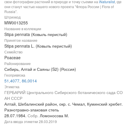
свои фотографии растений в природе и точку съемки на
iNaturalist
, где
они станут частью нашего нового проекта "Флора России | Flora of
Russia".
Штрихкод
MW0013255
Название в коллекции
Stipa pennata (Ковыль перистый)
Принятое название
Stipa pennata L. (Ковыль перистый)
Семейство
Poaceae
Районирование
Сибирь, Алтай и Саяны (S2) (Россия)
Геопривязка
51,4077, 86,0014
Этикетка
ГЕРБАРИЙ Центрального Сибирского ботанического сада СО
АН СССР
Алтай, Шебалинский район, окр. с. Чемал, Куминский хребет.
Разнотравно-злаковая степь
28.07.1984.
Собр.
Ломоносова М.
Дата ввода этикетки
28.03.2019