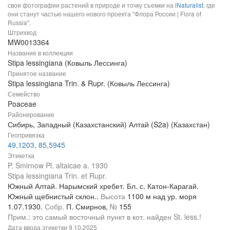
свои фотографии растений в природе и точку съемки на
iNaturalist
, где
они станут частью нашего нового проекта "Флора России | Flora of
Russia".
Штрихкод
MW0013364
Название в коллекции
Stipa lessingiana (Ковыль Лессинга)
Принятое название
Stipa lessingiana Trin. & Rupr. (Ковыль Лессинга)
Семейство
Poaceae
Районирование
Сибирь, Западный (Казахстанский) Алтай (S2a) (Казахстан)
Геопривязка
49,1203, 85,5945
Этикетка
P. Smirnow Pl. altaicae a. 1930
Stipa lessingiana Trin. et Rupr.
Южный Алтай. Нарымский хребет. Бл. с. Катон-Карагай.
Южный щебнистый склон..
Высота
1100 м над ур. моря
1.07.1930.
Собр.
П. Смирнов,
№
155
Прим.: это самый восточный пункт в кот. найден St. less.!
Дата ввода этикетки
9.10.2025