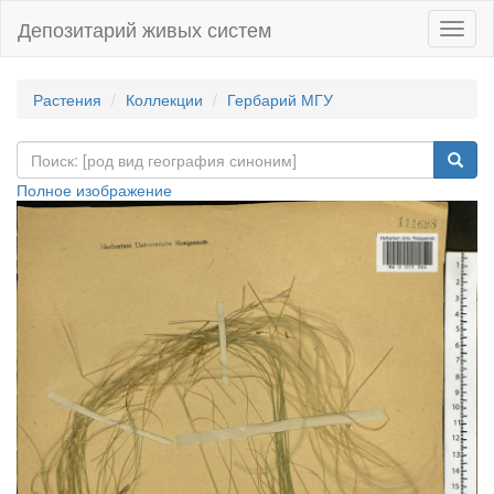
Депозитарий живых систем
Навиг
Растения
Коллекции
Гербарий МГУ
Полное изображение