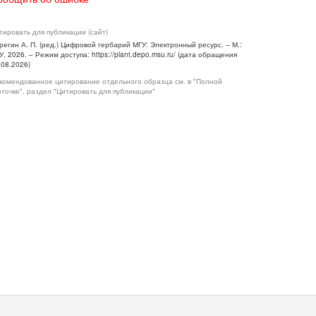
тировать для публикации (сайт)
регин А. П. (ред.) Цифровой гербарий МГУ: Электронный ресурс. – М.:
У, 2026. – Режим доступа: https://plant.depo.msu.ru/ (дата обращения
.08.2026)
комендованное цитирование отдельного образца см. в "Полной
рточке", раздел "Цитировать для публикации"