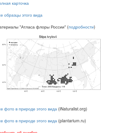
олная карточка
се образцы этого вида
атериалы "Атласа флоры России" (
подробности
)
се фото в природе этого вида
(iNaturalist.org)
се фото в природе этого вида
(plantarium.ru)
ообщить об ошибке