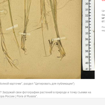
Ци
Се
МГ
07
Ре
ка
олной карточке", раздел "Цитировать для публикации")
? Загружай свои фотографии растений в природе и точку съемки на
ра России | Flora of Russia".