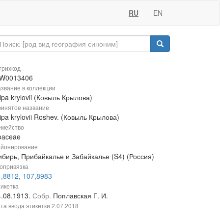
RU
EN
рихкод
W0013406
звание в коллекции
ipa krylovii (Ковыль Крылова)
инятое название
ipa krylovii Roshev. (Ковыль Крылова)
мейство
oaceae
йонирование
ибирь, Прибайкалье и Забайкалье (S4) (Россия)
опривязка
1,8812, 107,8983
икетка
4.08.1913.
Собр.
Поплавская Г. И.
та ввода этикетки
2.07.2018