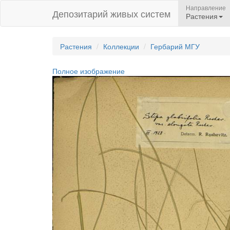
Направление
Депозитарий живых систем
Растения
Растения
Коллекции
Гербарий МГУ
Полное изображение