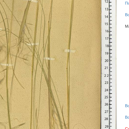
П
В
М
В
В
С