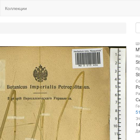
Коллекции
Шт
M
На
St
Пр
St
Се
P
Ра
С
Ге
5
Эт
1
Да