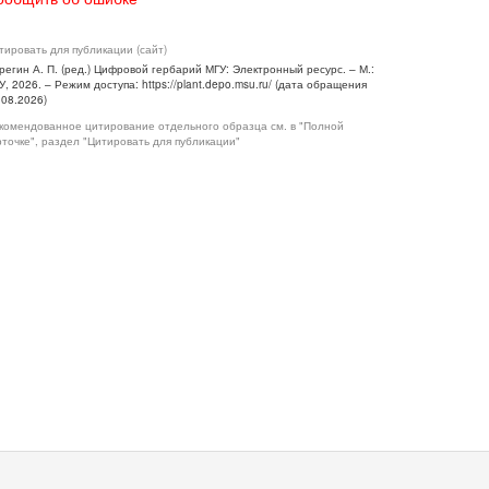
тировать для публикации (сайт)
регин А. П. (ред.) Цифровой гербарий МГУ: Электронный ресурс. – М.:
У, 2026. – Режим доступа: https://plant.depo.msu.ru/ (дата обращения
.08.2026)
комендованное цитирование отдельного образца см. в "Полной
рточке", раздел "Цитировать для публикации"