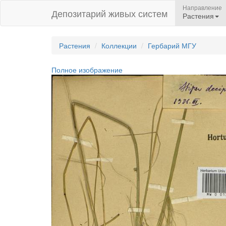
Направление
Депозитарий живых систем
Растения
Растения
Коллекции
Гербарий МГУ
Полное изображение