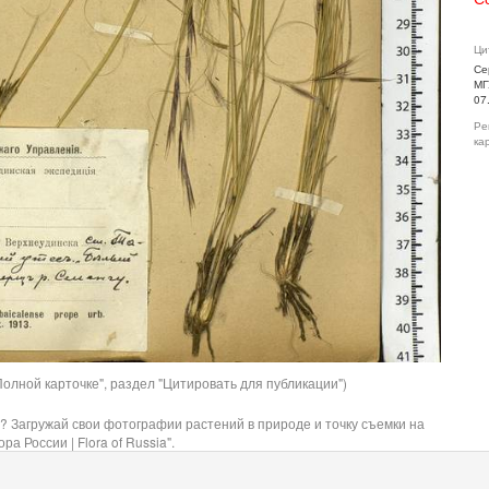
Ци
Се
МГ
07
Ре
ка
олной карточке", раздел "Цитировать для публикации")
? Загружай свои фотографии растений в природе и точку съемки на
ра России | Flora of Russia".