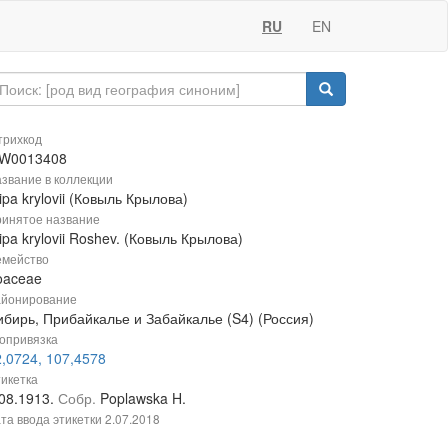
RU
EN
рихкод
W0013408
звание в коллекции
ipa krylovii (Ковыль Крылова)
инятое название
ipa krylovii Roshev. (Ковыль Крылова)
мейство
oaceae
йонирование
ибирь, Прибайкалье и Забайкалье (S4) (Россия)
опривязка
2,0724, 107,4578
икетка
.08.1913.
Собр.
Poplawska H.
та ввода этикетки
2.07.2018