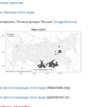
олная карточка
се образцы этого вида
атериалы "Атласа флоры России" (
подробности
)
се фото в природе этого вида
(iNaturalist.org)
се фото в природе этого вида
(plantarium.ru)
ообщить об ошибке