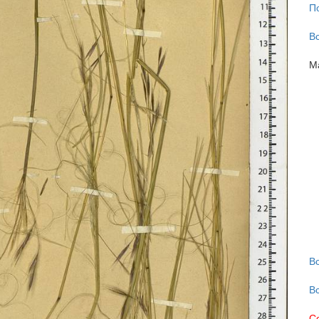
П
В
М
В
В
С