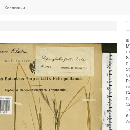
Коллекции
Шт
M
На
St
Пр
St
Се
P
Ра
С
Ге
5
Эт
6
Да