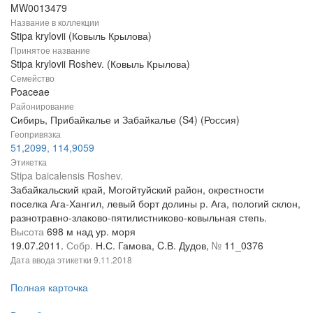
MW0013479
Название в коллекции
Stipa krylovii (Ковыль Крылова)
Принятое название
Stipa krylovii Roshev. (Ковыль Крылова)
Семейство
Poaceae
Районирование
Сибирь, Прибайкалье и Забайкалье (S4) (Россия)
Геопривязка
51,2099, 114,9059
Этикетка
Stipa baicalensis Roshev.
Забайкальский край, Могойтуйский район, окрестности
поселка Ага-Хангил, левый борт долины р. Ага, пологий склон,
разнотравно-злаково-пятилистниково-ковыльная степь.
Высота
698 м над ур. моря
19.07.2011.
Собр.
Н.С. Гамова, C.В. Дудов,
№
11_0376
Дата ввода этикетки
9.11.2018
Полная карточка