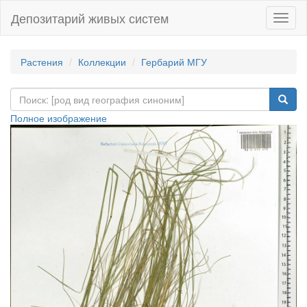
Депозитарий живых систем
Навиг
Растения
Коллекции
Гербарий МГУ
Полное изображение