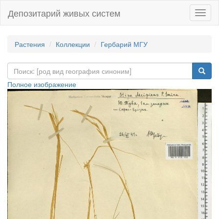
Депозитарий живых систем
Навиг
Растения
Коллекции
Гербарий МГУ
Полное изображение