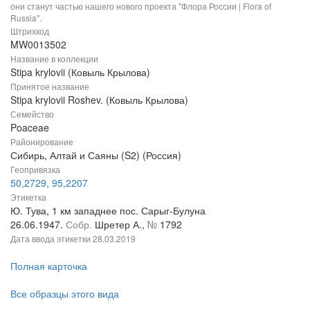
они станут частью нашего нового проекта "Флора России | Flora of
Russia".
Штрихкод
MW0013502
Название в коллекции
Stipa krylovii (Ковыль Крылова)
Принятое название
Stipa krylovii Roshev. (Ковыль Крылова)
Семейство
Poaceae
Районирование
Сибирь, Алтай и Саяны (S2) (Россия)
Геопривязка
50,2729, 95,2207
Этикетка
Ю. Тува, 1 км западнее пос. Сарыг-Булуна
26.06.1947.
Собр.
Шретер А.,
№
1792
Дата ввода этикетки
28.03.2019
Полная карточка
Все образцы этого вида