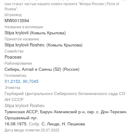
они станут частью нашего нового проекта "Флора России | Flora of
Russia".
Штрихкод
MW0013594
Название в коллекции
Stipa krylovii (Ковыль Крылова)
Принятое название
Stipa krylovii Roshev. (Ковыль Крылова)
Семейство
Poaceae
Районирование
Сибирь, Алтай и Саяны (S2) (Россия)
Геопривязка
51,2152, 90,7045
Этикетка
Гербарий Центрального Сибирского ботанического сада СО
АН СССР
Stipa krylovii Roshev.
Тувинская АССР, Барун-Хемчикский р-н, окр. с. Дон-Терезин.
Орошаемый луг.
16.08.1975.
Собр.
С. Линде, Н. Пешкова
Дата ввода этикетки
25.07.2022