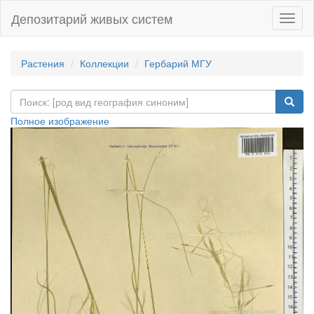
Депозитарий живых систем
Навиг
Растения
Коллекции
Гербарий МГУ
Полное изображение