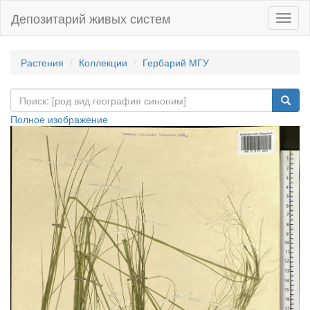
Депозитарий живых систем
Навиг
Растения
Коллекции
Гербарий МГУ
Полное изображение