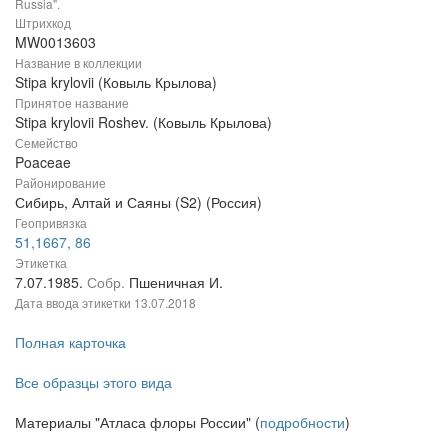
Russia".
Штрихкод
MW0013603
Название в коллекции
Stipa krylovii (Ковыль Крылова)
Принятое название
Stipa krylovii Roshev. (Ковыль Крылова)
Семейство
Poaceae
Районирование
Сибирь, Алтай и Саяны (S2) (Россия)
Геопривязка
51,1667, 86
Этикетка
7.07.1985.
Собр.
Пшеничная И.
Дата ввода этикетки
13.07.2018
Полная карточка
Все образцы этого вида
Материалы "Атласа флоры России" (
подробности
)