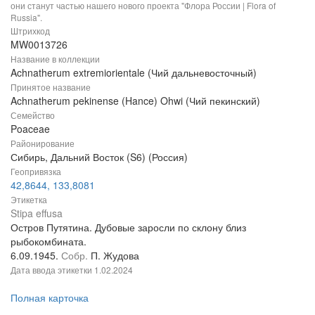
они станут частью нашего нового проекта "Флора России | Flora of
Russia".
Штрихкод
MW0013726
Название в коллекции
Achnatherum extremiorientale (Чий дальневосточный)
Принятое название
Achnatherum pekinense (Hance) Ohwi (Чий пекинский)
Семейство
Poaceae
Районирование
Сибирь, Дальний Восток (S6) (Россия)
Геопривязка
42,8644, 133,8081
Этикетка
Stipa effusa
Остров Путятина. Дубовые заросли по склону близ
рыбокомбината.
6.09.1945.
Собр.
П. Жудова
Дата ввода этикетки
1.02.2024
Полная карточка