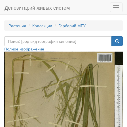
Депозитарий живых систем
Навиг
Растения
Коллекции
Гербарий МГУ
Полное изображение