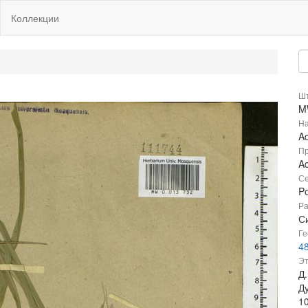
Коллекции
Шт
M
На
Ac
Пр
A
Се
P
Ра
Си
Ге
4
Эт
Д
Ду
1