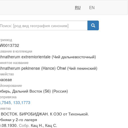
RU
EN
рихкод
W0013732
звание в коллекции
hnatherum extremiorientale (Чий дальневосточный)
инятое название
chnatherum pekinense (Hance) Ohwi (Чий пекинский)
мейство
oaceae
йонирование
бирь, Дальний Восток (S6) (Россия)
опривязка
8,7545, 133,1773
икетка
. ВОСТОК. БИРОБИДЖАН. К ОЗО от Тихонькой.
бняки у 2-го лагеря
0.08.1930.
Собр.
Кац Н., Кац С.