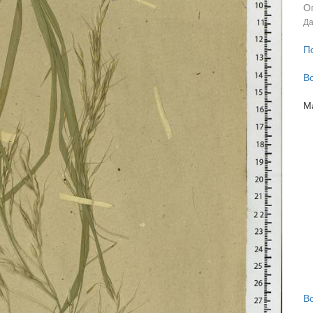
О
Да
П
В
М
В