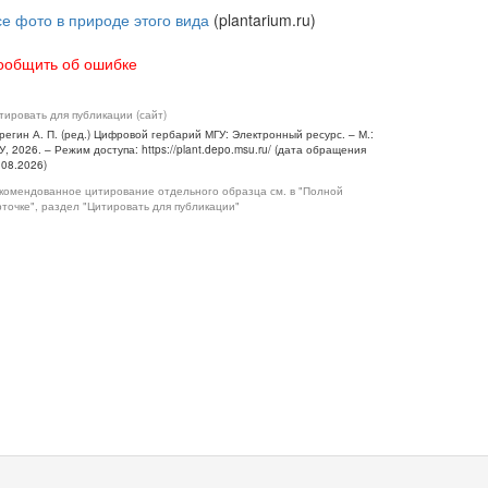
се фото в природе этого вида
(plantarium.ru)
ообщить об ошибке
тировать для публикации (сайт)
регин А. П. (ред.) Цифровой гербарий МГУ: Электронный ресурс. – М.:
У, 2026. – Режим доступа: https://plant.depo.msu.ru/ (дата обращения
.08.2026)
комендованное цитирование отдельного образца см. в "Полной
рточке", раздел "Цитировать для публикации"