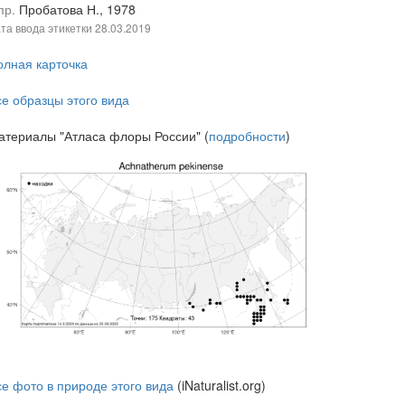
пр.
Пробатова Н., 1978
та ввода этикетки
28.03.2019
олная карточка
се образцы этого вида
атериалы "Атласа флоры России" (
подробности
)
се фото в природе этого вида
(iNaturalist.org)