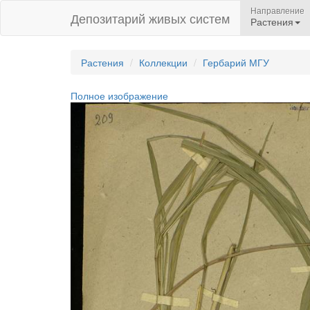
Направление
Депозитарий живых систем
Растения
Растения
Коллекции
Гербарий МГУ
Полное изображение