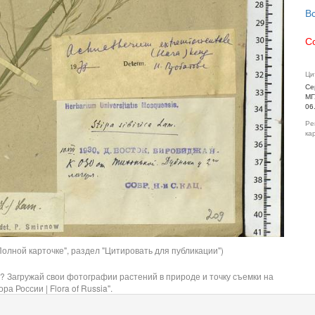
В
С
Ци
Се
МГ
06
Ре
ка
олной карточке", раздел "Цитировать для публикации")
? Загружай свои фотографии растений в природе и точку съемки на
ра России | Flora of Russia".