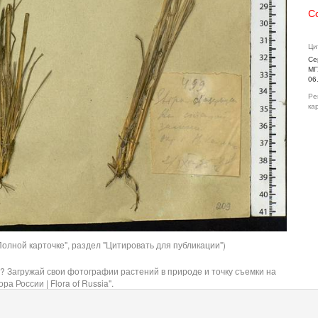
С
Ци
Се
МГ
06
Ре
ка
олной карточке", раздел "Цитировать для публикации")
? Загружай свои фотографии растений в природе и точку съемки на
ра России | Flora of Russia".