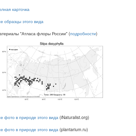
олная карточка
се образцы этого вида
атериалы "Атласа флоры России" (
подробности
)
се фото в природе этого вида
(iNaturalist.org)
се фото в природе этого вида
(plantarium.ru)