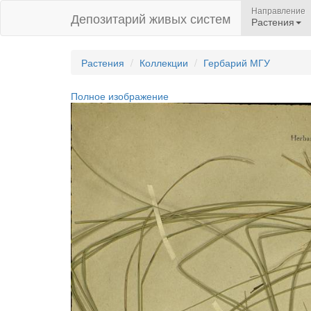
Направление
Депозитарий живых систем
Растения
Растения
Коллекции
Гербарий МГУ
Полное изображение