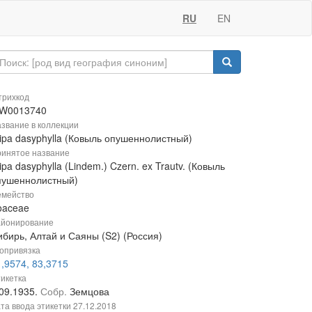
RU
EN
рихкод
W0013740
звание в коллекции
tipa dasyphylla (Ковыль опушеннолистный)
инятое название
ipa dasyphylla (Lindem.) Czern. ex Trautv. (Ковыль
пушеннолистный)
мейство
oaceae
йонирование
ибирь, Алтай и Саяны (S2) (Россия)
опривязка
,9574, 83,3715
икетка
.09.1935.
Собр.
Земцова
та ввода этикетки
27.12.2018