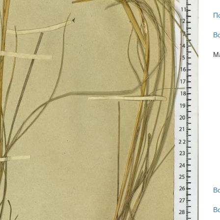
П
В
М
В
В