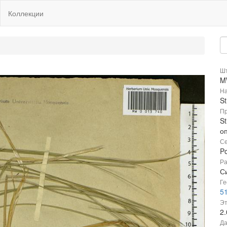
Коллекции
Шт
M
На
S
Пр
St
о
Се
P
Ра
С
Ге
51
Эт
2
Да