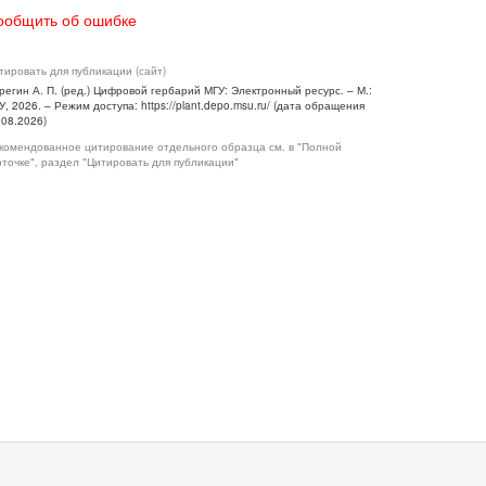
ообщить об ошибке
тировать для публикации (сайт)
регин А. П. (ред.) Цифровой гербарий МГУ: Электронный ресурс. – М.:
У, 2026. – Режим доступа: https://plant.depo.msu.ru/ (дата обращения
.08.2026)
комендованное цитирование отдельного образца см. в "Полной
рточке", раздел "Цитировать для публикации"