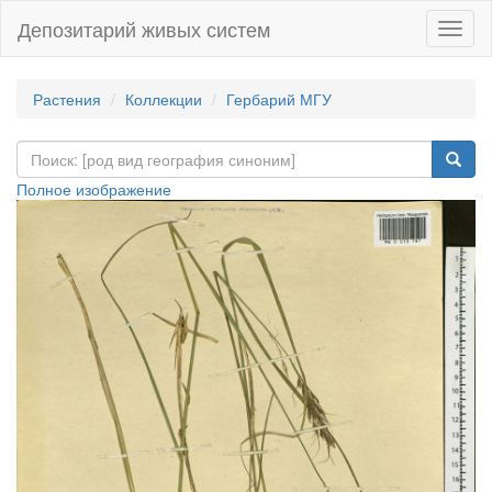
Депозитарий живых систем
Навиг
Растения
Коллекции
Гербарий МГУ
Полное изображение