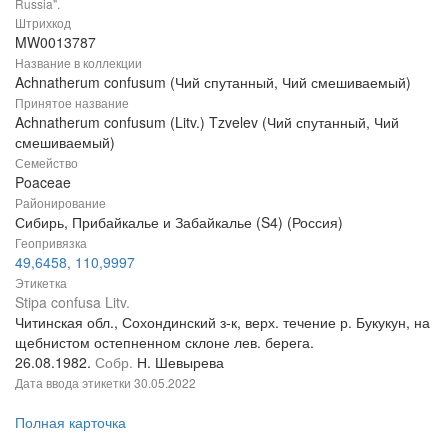
Russia".
Штрихкод
MW0013787
Название в коллекции
Achnatherum confusum (Чий спутанный, Чий смешиваемый)
Принятое название
Achnatherum confusum (Litv.) Tzvelev (Чий спутанный, Чий
смешиваемый)
Семейство
Poaceae
Районирование
Сибирь, Прибайкалье и Забайкалье (S4) (Россия)
Геопривязка
49,6458, 110,9997
Этикетка
Stipa confusa Litv.
Читинская обл., Сохондинский з-к, верх. течение р. Букукун, на
щебнистом остепненном склоне лев. берега.
26.08.1982.
Собр.
Н. Шевырева
Дата ввода этикетки
30.05.2022
Полная карточка