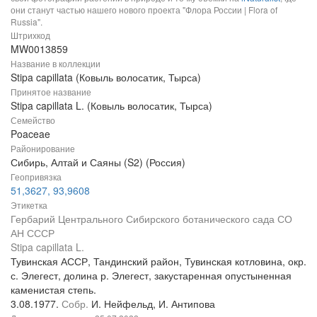
они станут частью нашего нового проекта "Флора России | Flora of
Russia".
Штрихкод
MW0013859
Название в коллекции
Stipa capillata (Ковыль волосатик, Тырса)
Принятое название
Stipa capillata L. (Ковыль волосатик, Тырса)
Семейство
Poaceae
Районирование
Сибирь, Алтай и Саяны (S2) (Россия)
Геопривязка
51,3627, 93,9608
Этикетка
Гербарий Центрального Сибирского ботанического сада СО
АН СССР
Stipa capillata L.
Тувинская АССР, Тандинский район, Тувинская котловина, окр.
с. Элегест, долина р. Элегест, закустаренная опустыненная
каменистая степь.
3.08.1977.
Собр.
И. Нейфельд, И. Антипова