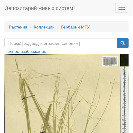
Депозитарий живых систем
Навиг
Растения
Коллекции
Гербарий МГУ
Полное изображение