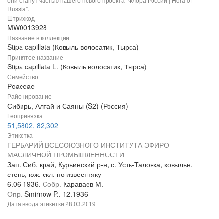
они станут частью нашего нового проекта "Флора России | Flora of
Russia".
Штрихкод
MW0013928
Название в коллекции
Stipa capillata (Ковыль волосатик, Тырса)
Принятое название
Stipa capillata L. (Ковыль волосатик, Тырса)
Семейство
Poaceae
Районирование
Сибирь, Алтай и Саяны (S2) (Россия)
Геопривязка
51,5802, 82,302
Этикетка
ГЕРБАРИЙ ВСЕСОЮЗНОГО ИНСТИТУТА ЭФИРО-
МАСЛИЧНОЙ ПРОМЫШЛЕННОСТИ
Зап. Сиб. край, Курьинский р-н, с. Усть-Таловка, ковыльн.
степь, юж. скл. по известняку
6.06.1936.
Собр.
Караваев М.
Опр.
Smirnow P., 12.1936
Дата ввода этикетки
28.03.2019