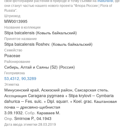
свои фотографии растений в природе и точку съемки на
iNaturalist
, где
они станут частью нашего нового проекта "Флора России | Flora of
Russia".
Штрихкод
MW0013995
Название в коллекции
Stipa baicalensis (Ковыль байкальский)
Принятое название
Stipa baicalensis Roshev. (Ковыль байкальский)
Семейство
Poaceae
Районирование
Сибирь, Алтай и Саяны (S2) (Россия)
Геопривязка
53,4312, 90,3289
Этикетка
Минусинский край, Аскизский район, Саксарская степь.
Ассоциация Caragana pygmaea + Stipa krylovii ─ Cymbaria
dahurica ─ Fes. sulc. + Dipl. squarr. + Koel. grac. Каштановая
почва ─ дресвяно-щебнистая
3.09.1932.
Собр.
Караваев М.
Опр.
Smirnow P., 04.1943
Дата ввода этикетки
28.03.2019