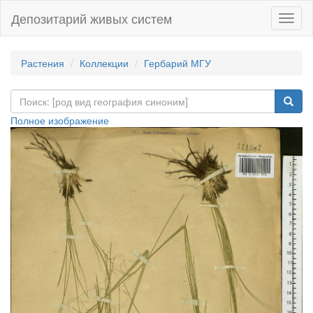
Депозитарий живых систем
Навиг
Растения
Коллекции
Гербарий МГУ
Полное изображение