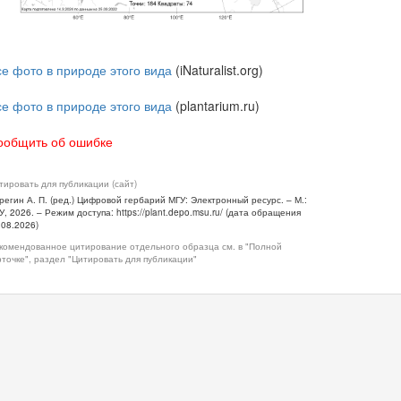
се фото в природе этого вида
(iNaturalist.org)
се фото в природе этого вида
(plantarium.ru)
ообщить об ошибке
тировать для публикации (сайт)
регин А. П. (ред.) Цифровой гербарий МГУ: Электронный ресурс. – М.:
У, 2026. – Режим доступа: https://plant.depo.msu.ru/ (дата обращения
.08.2026)
комендованное цитирование отдельного образца см. в "Полной
рточке", раздел "Цитировать для публикации"