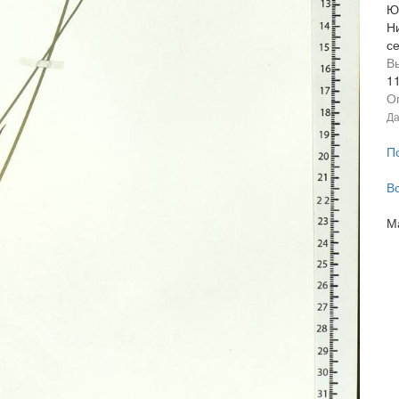
Ю
Н
се
В
1
О
Да
П
В
М