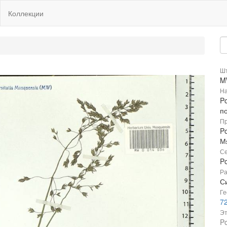
Коллекции
Шт
M
На
P
п
Пр
P
М
Се
P
Ра
С
Ге
7
Эт
Po