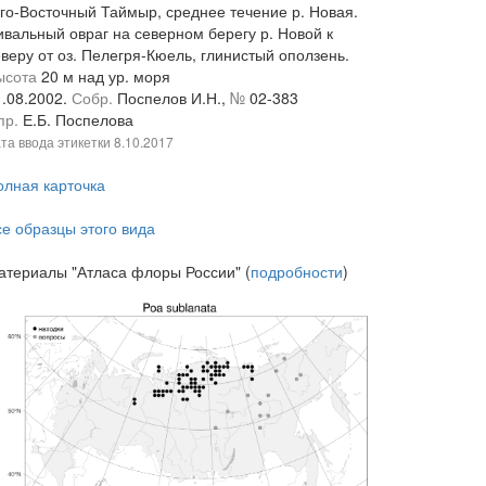
го-Восточный Таймыр, среднее течение р. Новая.
ивальный овраг на северном берегу р. Новой к
веру от оз. Пелегря-Кюель, глинистый оползень.
ысота
20 м над ур. моря
1.08.2002.
Собр.
Поспелов И.Н.,
№
02-383
пр.
Е.Б. Поспелова
та ввода этикетки
8.10.2017
олная карточка
се образцы этого вида
атериалы "Атласа флоры России" (
подробности
)