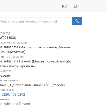
RU
EN
рихкод
W0014036
звание в коллекции
oa sublanata (Мятлик полувойлочный, Мятлик
очтишерстистый)
инятое название
oa sublanata Reverd. (Мятлик полувойлочный,
ятлик почтишерстистый)
мейство
oaceae
йонирование
ибирь, Центральная Сибирь (S3) (Россия)
опривязка
2,5226, 102,0202
икетка
a sublanata Reverd.