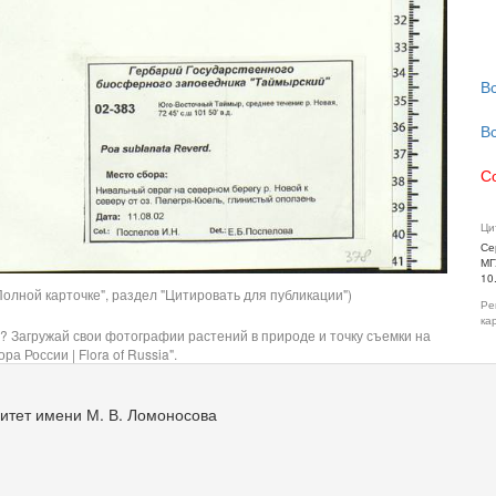
В
В
С
Ци
Се
МГ
10
олной карточке", раздел "Цитировать для публикации")
Ре
ка
? Загружай свои фотографии растений в природе и точку съемки на
ра России | Flora of Russia".
итет имени М. В. Ломоносова