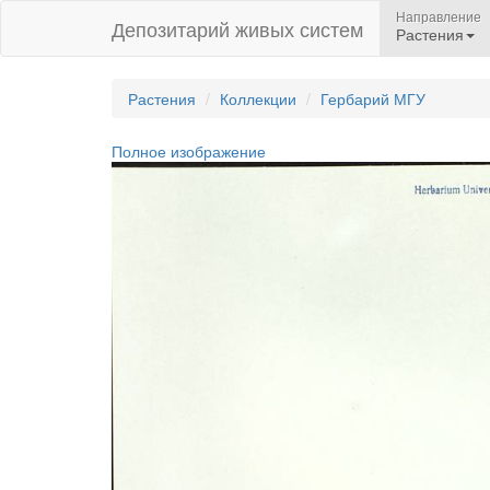
Направление
Депозитарий живых систем
Растения
Растения
Коллекции
Гербарий МГУ
Полное изображение