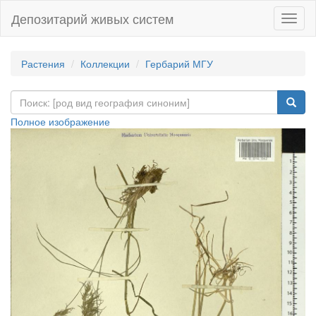
Депозитарий живых систем
Навиг
Растения
Коллекции
Гербарий МГУ
Полное изображение