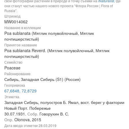
свои фотографии растений в природе и точку съемки на
iNaturalist
, где
они станут частью нашего нового проекта "Флора России | Flora of
Russia".
Штрихкод
MW0014062
Название в коллекции
Poa sublanata (Мятлик полувойлочный, Мятлик
почтишерстистый)
Принятое название
Poa sublanata Reverd. (Мятлик полувойлочный, Мятлик
почтишерстистый)
Семейство
Poaceae
Районирование
Сибирь, Западная Сибирь (S1) (Россия)
Геопривязка
67,6848, 72,8729
Этикетка
Западная Сибирь, полуостров Б. Ямал, вост. берег у фактории
Новый Порт. Побережье
30.07.1931.
Собр.
Говорухин В. С.
Опр.
Olonova, 2015
Дата ввода этикетки
28.03.2019