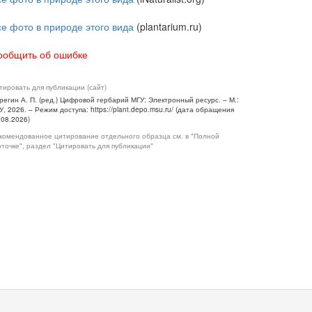
се фото в природе этого вида
(plantarium.ru)
ообщить об ошибке
тировать для публикации (сайт)
регин А. П. (ред.) Цифровой гербарий МГУ: Электронный ресурс. – М.:
У, 2026. – Режим доступа: https://plant.depo.msu.ru/ (дата обращения
.08.2026)
комендованное цитирование отдельного образца см. в "Полной
рточке", раздел "Цитировать для публикации"