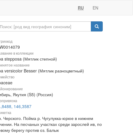
RU
EN
рихкод
W0014079
звание в коллекции
oa stepposa (Мятлик степной)
инятое название
a versicolor Besser (Мятлик разноцветный)
мейство
oaceae
йонирование
бирь, Якутия (S5) (Россия)
опривязка
4,8488, 146,3587
икетка
р. Черского. Пойма р. Чугулукка-юрюе в нижнем
чении. На песчаных участках среди зарослей ив, по
евому берегу против оз. Балык