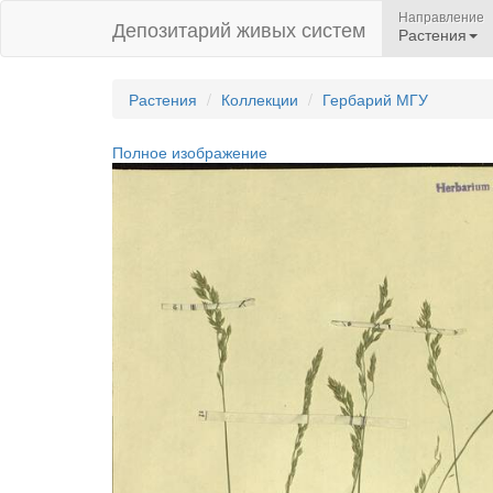
Направление
Депозитарий живых систем
Растения
Растения
Коллекции
Гербарий МГУ
Полное изображение