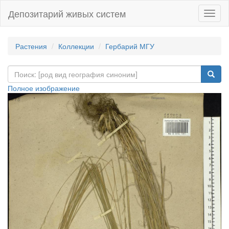
Депозитарий живых систем
Навиг
Растения
Коллекции
Гербарий МГУ
Полное изображение