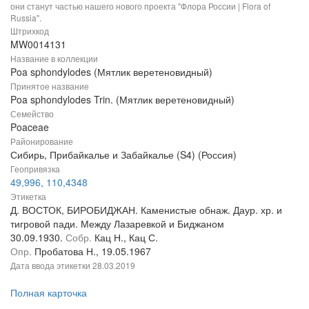
они станут частью нашего нового проекта "Флора России | Flora of
Russia".
Штрихкод
MW0014131
Название в коллекции
Poa sphondylodes (Мятлик веретеновидный)
Принятое название
Poa sphondylodes Trin. (Мятлик веретеновидный)
Семейство
Poaceae
Районирование
Сибирь, Прибайкалье и Забайкалье (S4) (Россия)
Геопривязка
49,996, 110,4348
Этикетка
Д. ВОСТОК, БИРОБИДЖАН. Каменистые обнаж. Даур. хр. и
тигровой пади. Между Лазаревкой и Биджаном
30.09.1930.
Собр.
Кац Н., Кац С.
Опр.
Пробатова Н., 19.05.1967
Дата ввода этикетки
28.03.2019
Полная карточка