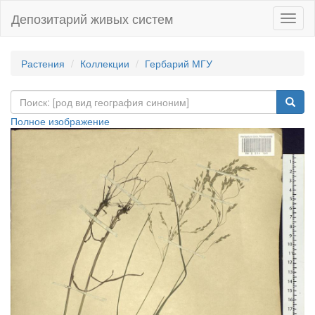
Депозитарий живых систем
Навиг
Растения
Коллекции
Гербарий МГУ
Полное изображение