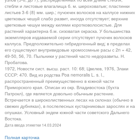
стебли и листовые влагалища б. м. шероховатые; пластинки
листьев 3-6 (8) мм. шир.; пучокчек волосков на каллусе нижних
цветковых чешуй слабо развит, иногда отсутствует; верхние
цветковые чешуи между килями коротковолосистые. Для
растений характерна б.м. сизоватая окраска. У большинства
экземпляров издаваемой серии отсутствует пучочек волосков
каллуса. Предположительно гибридогенный вид; в пределах
его существуют внутривидовые хромосомные расы с 2n = 42,
49-50, 56, 70. Пыльники у растений часто недоразвиты. Н.
Пробатова.
1972, Новости сист. высш. раст. 10: 68; Цвелев, 1976, Злаки
СССР: 470. Вид из родства Poa nemoralis L. s. l.,
распространенный преимущественно в южной части
Приморского края. Описан из окр. Владивостока (бухта
Патрокл), где является довольно обычным растение.
Встречается в широколиственных лесах на склонах (обычно в
свежих дубняках), в послелесных кустарниковых зарослях и на
опушках. Условный эндем южной части советского Дальнего
Востока.
Дата ввода этикетки
14.03.2024
Полная карточка