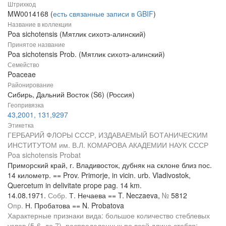
Штрихкод
MW0014168 (
есть связанные записи в GBIF
)
Название в коллекции
Poa sichotensis (Мятлик сихотэ-алинский)
Принятое название
Poa sichotensis Prob. (Мятлик сихотэ-алинский)
Семейство
Poaceae
Районирование
Сибирь, Дальний Восток (S6) (Россия)
Геопривязка
43,2001, 131,9297
Этикетка
ГЕРБАРИЙ ФЛОРЫ СССР, ИЗДАВАЕМЫЙ БОТАНИЧЕСКИМ
ИНСТИТУТОМ им. В.Л. КОМАРОВА АКАДЕМИИ НАУК СССР
Poa sichotensis Probat
Приморский край, г. Владивосток, дубняк на склоне близ пос.
14 километр. == Prov. Primorje, in vicin. urb. Vladivostok,
Quercetum in delivitate prope pag. 14 km.
14.08.1971.
Собр.
Т. Нечаева == T. Neczaeva,
№
5812
Опр.
Н. Пробатова == N. Probatova
Характерные признаки вида: большое количество стеблевых
узлов (5-6, до 7), распределенных по всей длине стебля;