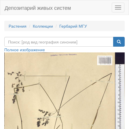
Депозитарий живых систем
Навиг
Растения
Коллекции
Гербарий МГУ
Полное изображение