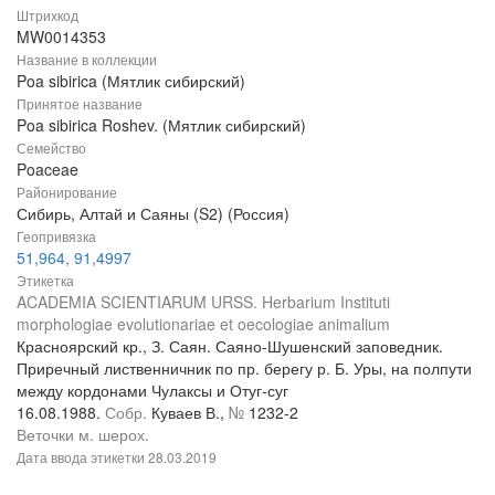
Штрихкод
MW0014353
Название в коллекции
Poa sibirica (Мятлик сибирский)
Принятое название
Poa sibirica Roshev. (Мятлик сибирский)
Семейство
Poaceae
Районирование
Сибирь, Алтай и Саяны (S2) (Россия)
Геопривязка
51,964, 91,4997
Этикетка
ACADEMIA SCIENTIARUM URSS. Herbarium Instituti
morphologiae evolutionariae et oecologiae animalium
Красноярский кр., З. Саян. Саяно-Шушенский заповедник.
Приречный лиственничник по пр. берегу р. Б. Уры, на полпути
между кордонами Чулаксы и Отуг-суг
16.08.1988.
Собр.
Куваев В.,
№
1232-2
Веточки м. шерох.
Дата ввода этикетки
28.03.2019