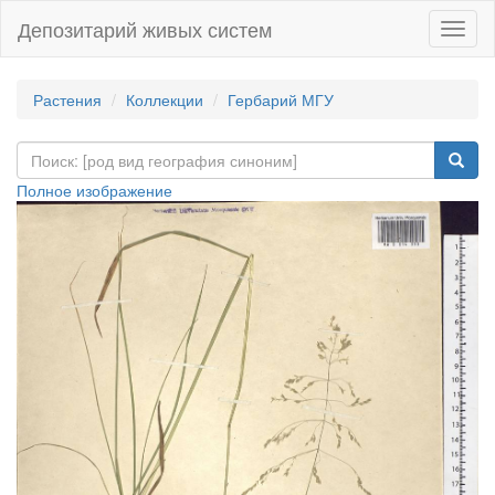
Депозитарий живых систем
Навиг
Растения
Коллекции
Гербарий МГУ
Полное изображение