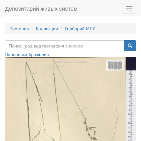
Депозитарий живых систем
Навиг
Растения
Коллекции
Гербарий МГУ
Полное изображение