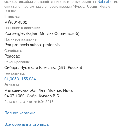
свои фотографии растений в природе и точку съемки на
iNaturalist
, где
они станут частью нашего нового проекта "Флора России | Flora of
Russia".
Штрихкод
MW0014382
Название в коллекции
Poa sergievskajae (Мятлик Сергиевской)
Принятое название
Poa pratensis subsp. pratensis
Семейство
Poaceae
Районирование
Сибирь, Чукотка и Камчатка (S7) (Россия)
Геопривязка
61,9053, 155,9841
Этикетка
Магаданская обл. Лев. Монгке. Ирча
24.07.1980.
Собр.
Куваев В.Б.
Дата ввода этикетки
9.04.2018
Полная карточка
Все образцы этого вида