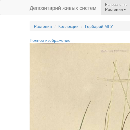
Направление
Депозитарий живых систем
Растения
Растения
Коллекции
Гербарий МГУ
Полное изображение