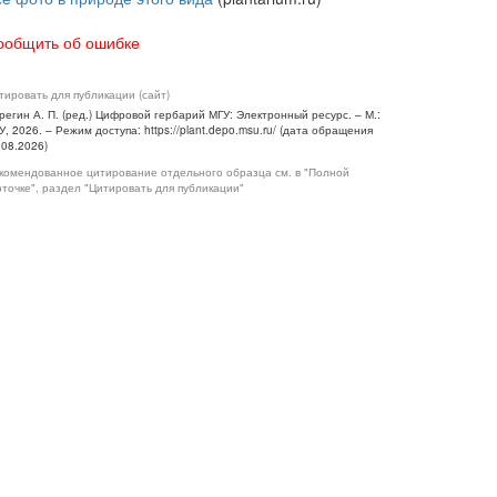
ообщить об ошибке
тировать для публикации (сайт)
регин А. П. (ред.) Цифровой гербарий МГУ: Электронный ресурс. – М.:
У, 2026. – Режим доступа: https://plant.depo.msu.ru/ (дата обращения
.08.2026)
комендованное цитирование отдельного образца см. в "Полной
рточке", раздел "Цитировать для публикации"