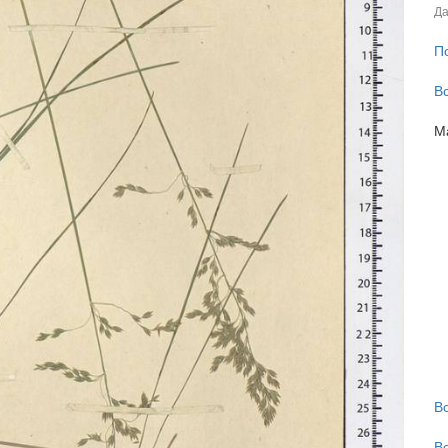
Да
П
В
М
В
В