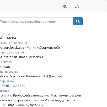
RU
EN
рихкод
W0014384
звание в коллекции
a sergievskajae (Мятлик Сергиевской)
инятое название
a pratensis subsp. pratensis
мейство
oaceae
йонирование
бирь, Чукотка и Камчатка (S7) (Россия)
опривязка
4,8745, 160,8789
икетка
амчатка. Кроноцкий заповедник. Мыс между реками
огачёвка и Трухинка.
Высота
253 м над ур. моря
3.08.1982.
Собр.
Куваев В.Б.