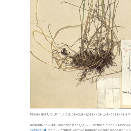
Лицензия CC-BY 4.0 (см. рекомендованное цитирование в "П
Хочешь принять участие в создании "Атласа флоры России"
iNaturalist
, где они станут частью нашего нового проекта "Фло