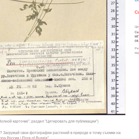
С
Ци
Се
МГ
08
Ре
ка
олной карточке", раздел "Цитировать для публикации")
? Загружай свои фотографии растений в природе и точку съемки на
ра России | Flora of Russia".