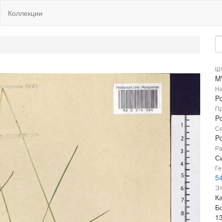
Коллекции
Шт
M
На
Po
Пр
Po
Се
P
Ра
Си
Ге
5
Эт
К
Б
1