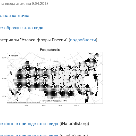
та ввода этикетки
9.04.2018
олная карточка
се образцы этого вида
атериалы "Атласа флоры России" (
подробности
)
се фото в природе этого вида
(iNaturalist.org)
се фото в природе этого вида
(plantarium.ru)